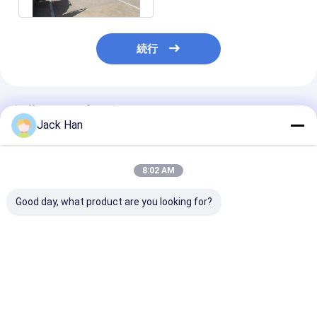
続行
推薦されたプロダクト
Jack Han
8:02 AM
Good day, what product are you looking for?
コントロールボックス
単体総重量 30キロ 輸
圧力フレーム A
サイズ 450x350x250
送ベルト 熱火火火圧 調
度 アルミ合金
コンベヤーベルト バル
節可能 暖房プレート サ
ーベルト vulkanising
カン化機械 熱プレート
イズ 火火 機械
Machine 調
サイズ 900mm ×
プレート サイズ
ベストプライス
ベストプライス
ベストプラ
2200mm 単一の総重
重量 30 kg
量 30.0 kg