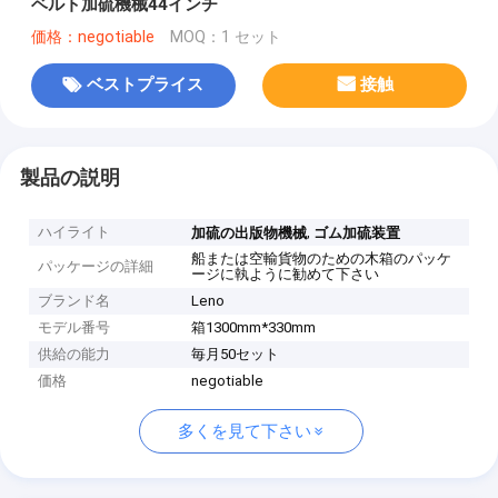
ベルト加硫機械44インチ
価格：negotiable
MOQ：1 セット
ベストプライス
接触
製品の説明
ハイライト
,
加硫の出版物機械
ゴム加硫装置
船または空輸貨物のための木箱のパッケ
パッケージの詳細
ージに執ように勧めて下さい
ブランド名
Leno
モデル番号
箱1300mm*330mm
供給の能力
毎月50セット
価格
negotiable
多くを見て下さい