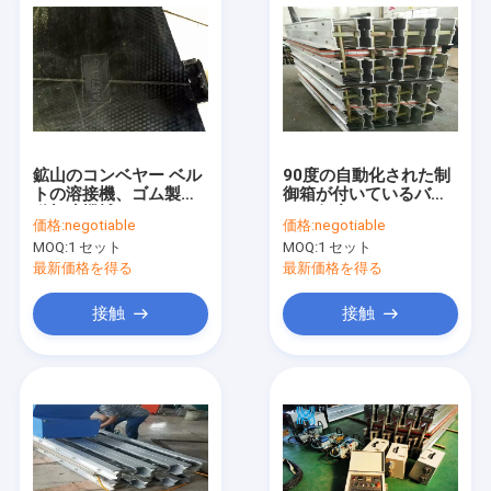
鉱山のコンベヤー ベル
90度の自動化された制
トの溶接機、ゴム製自
御箱が付いているバイ
動加硫機械
アス角度のコンベヤー
価格:
negotiable
価格:
negotiable
ベルト加硫機械
MOQ:
1 セット
MOQ:
1 セット
最新価格を得る
最新価格を得る
接触
接触
家
プロダクト
私達について