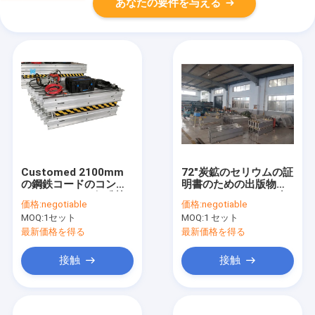
あなたの要件を与える
Customed 2100mm
72"炭鉱のセリウムの証
の鋼鉄コードのコンベ
明書のための出版物の
ヤー ベルトのゴム製加
コンベヤー ベルトの加
価格:
negotiable
価格:
negotiable
硫の出版物
硫機械
MOQ:
1セット
MOQ:
1 セット
最新価格を得る
最新価格を得る
接触
接触