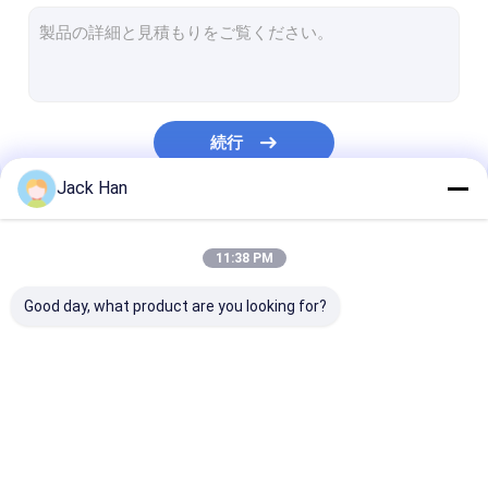
コンベヤー ベルトの接合箇所機械
コンベヤー ベルトの接続用具
ゴム・ベルト修理機械
続行
コンベヤー ベルトのスプライスの部品
Jack Han
ベルトの加硫装置圧力袋
私たちのカテゴリー
炭化物の弾丸の歯
11:38 PM
Good day, what product are you looking for?
コンベヤー ベルトの加
コンベヤー ベルトの加
コンベヤー ベ
硫装置
硫機械
硫装置