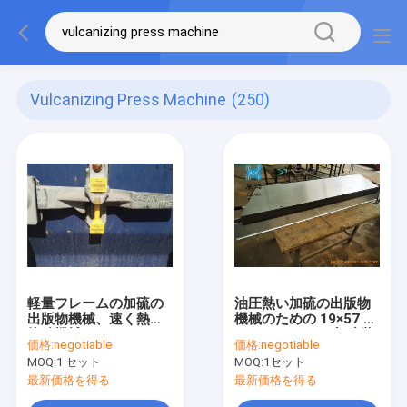
Vulcanizing Press Machine
(250)
軽量フレームの加硫の
油圧熱い加硫の出版物
出版物機械、速く熱い
機械のための 19×57 フ
接続機械
レーム ベルトの加硫装
価格:
negotiable
価格:
negotiable
置の圧力袋
MOQ:
1 セット
MOQ:
1セット
最新価格を得る
最新価格を得る