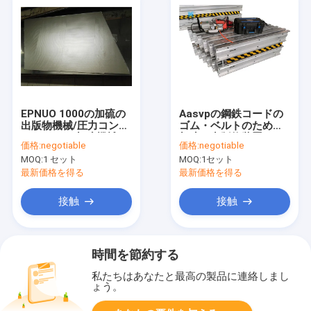
EPNUO 1000の加硫の
Aasvpの鋼鉄コードの
出版物機械/圧力コンベ
ゴム・ベルトのための
ヤー ベルト加硫機械
加硫の出版物装置
価格:
negotiable
価格:
negotiable
MOQ:
1 セット
MOQ:
1セット
最新価格を得る
最新価格を得る
接触
接触
時間を節約する
私たちはあなたと最高の製品に連絡しまし
ょう。