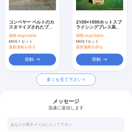
工場旅行
品質管理
コンベヤー ベルトのカ
2100×1000ホットスプ
スタマイズされたプラ
ライシングプレス高速
私達に連絡しなさい
テンのサイズのための
冷却コンベヤーベルト
価格:
negotiable
価格:
negotiable
タイプ熱い加硫機械
加硫機接合機
MOQ:
1 セット
MOQ:
1セット
ニュース
最新価格を得る
最新価格を得る
引用を要求しなさい
接触
接触
多くを見て下さい
コンベヤー ベルトの加硫装置
コンベヤー ベルトの加硫機械
メッセージ
迅速に返信します
コンベヤー ベルトの加硫装置
コンベヤー ベルトの加硫の出版物