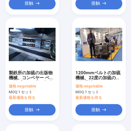
接触
接触
製鉄所の加硫の出版物
1200mmベルトの加硫
機械、コンベヤー ベル
機械、22度の加硫の出
ト熱プレスの熱い加硫
版物機械
価格:
negotiable
価格:
negotiable
MOQ:
1 セット
MOQ:
1 セット
最新価格を得る
最新価格を得る
接触
接触