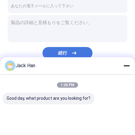
工場旅行
品質管理
私達に連絡しなさい
ニュース
続行
引用を要求しなさい
Jack Han
私たちのカテゴリー
1:26 PM
コンベヤー ベルトの加硫装置
Good day, what product are you looking for?
コンベヤー ベルトの加硫機械
コンベヤー ベルトの加硫装置
コンベヤー ベルトの加硫の出版物
コンベヤー ベルトの加
コンベヤー ベルトの加
コンベヤー ベ