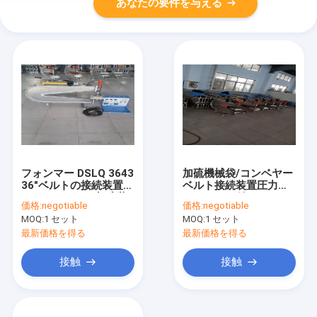
あなたの要件を与える
フォンマー DSLQ 3643
加硫機械袋/コンベヤー
36"ベルトの接続装置の
ベルト接続装置圧力袋
ためのベルトの加硫装
にベルトを付けて下さ
価格:
negotiable
価格:
negotiable
置圧力袋
い
MOQ:
1 セット
MOQ:
1 セット
最新価格を得る
最新価格を得る
接触
接触