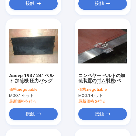
接触
接触
Aasvp 1937 24" ベル
コンベヤー ベルトの加
ト 加硫機 圧力バッグ
硫装置のゴム製袋/ベル
ファブリック プライ テ
ト加硫機械圧力袋
価格:
negotiable
価格:
negotiable
ープ ツール キット
MOQ:
1 セット
MOQ:
1 セット
最新価格を得る
最新価格を得る
接触
接触