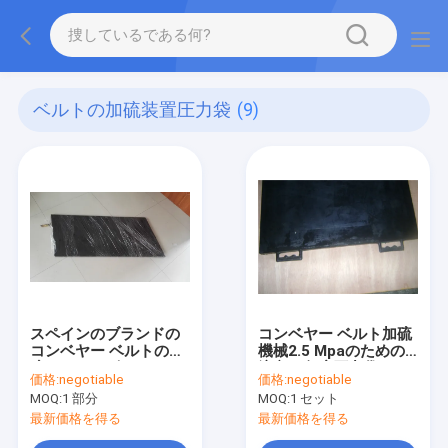
ベルトの加硫装置圧力袋
(9)
スペインのブランドの
コンベヤー ベルト加硫
コンベヤー ベルトの加
機械2.5 Mpaのための
硫のためのゴム・ベル
注文の角度圧力袋
価格:
negotiable
価格:
negotiable
トの加硫装置圧力袋
MOQ:
1 部分
MOQ:
1 セット
最新価格を得る
最新価格を得る