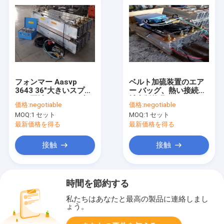
フォンマー Aasvp
ベルト加硫装置のエア
3643 36"大きいスプラ
ー バッグ、熱い接続機
イス区域のベルトの加
械出版物袋
価格:
negotiable
価格:
negotiable
硫装置圧力袋
MOQ:
1 セット
MOQ:
1 セット
最新価格を得る
最新価格を得る
接触
接触
時間を節約する
私たちはあなたと最高の製品に連絡しまし
ょう。