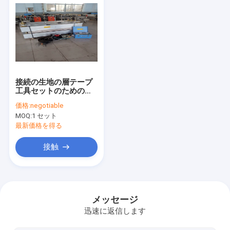
接続の生地の層テープ
工具セットのためのフ
ォンマー DSLQ ニロス
価格:
negotiable
ベルトの加硫装置圧力
MOQ:
1 セット
袋
最新価格を得る
接触
家
プロダクト
メッセージ
迅速に返信します
私達について