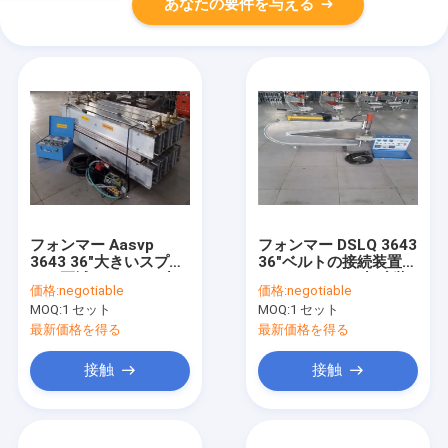
あなたの要件を与える
フォンマー Aasvp
フォンマー DSLQ 3643
3643 36"大きいスプラ
36"ベルトの接続装置の
イス区域のベルトの加
ためのベルトの加硫装
価格:
negotiable
価格:
negotiable
硫装置圧力袋
置圧力袋
MOQ:
1 セット
MOQ:
1 セット
最新価格を得る
最新価格を得る
接触
接触