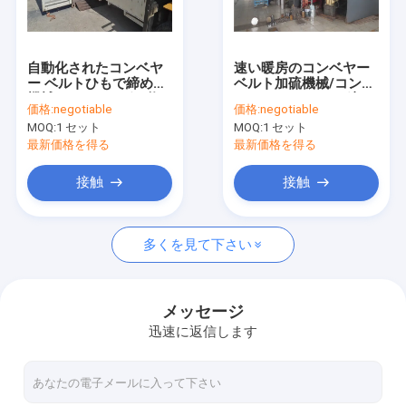
工場旅行
品質管理
自動化されたコンベヤ
速い暖房のコンベヤー
ー ベルトひもで締める
ベルト加硫機械/コンベ
私達に連絡しなさい
機械/60インチ ポリ塩
ヤー ベルトひもで締め
価格:
negotiable
価格:
negotiable
化ビニール ベルトの加
る機械11kw
MOQ:
1 セット
MOQ:
1 セット
硫機械
ニュース
最新価格を得る
最新価格を得る
引用を要求しなさい
接触
接触
多くを見て下さい
コンベヤー ベルトの加硫装置
コンベヤー ベルトの加硫機械
メッセージ
迅速に返信します
コンベヤー ベルトの加硫装置
コンベヤー ベルトの加硫の出版物