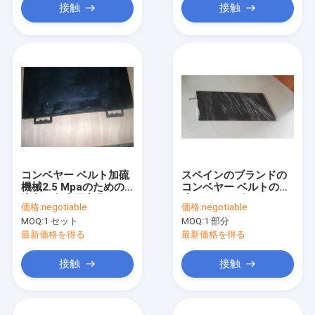
接触
接触
コンベヤー ベルト加硫
スペインのブランドの
機械2.5 Mpaのための
コンベヤー ベルトの加
注文の角度圧力袋
硫のためのゴム・ベル
価格:
negotiable
価格:
negotiable
トの加硫装置圧力袋
MOQ:
1 セット
MOQ:
1 部分
最新価格を得る
最新価格を得る
接触
接触