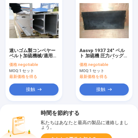
速いゴム製コンベヤー
Aasvp 1937 24" ベル
ベルト加硫機械/適用範
ト 加硫機 圧力バッグ
囲が広いコンベヤー ベ
ファブリック プライ テ
価格:
negotiable
価格:
negotiable
ルトひもで締める機械
ープ ツール キット
MOQ:
1 セット
MOQ:
1 セット
最新価格を得る
最新価格を得る
接触
接触
時間を節約する
私たちはあなたと最高の製品に連絡しまし
ょう。