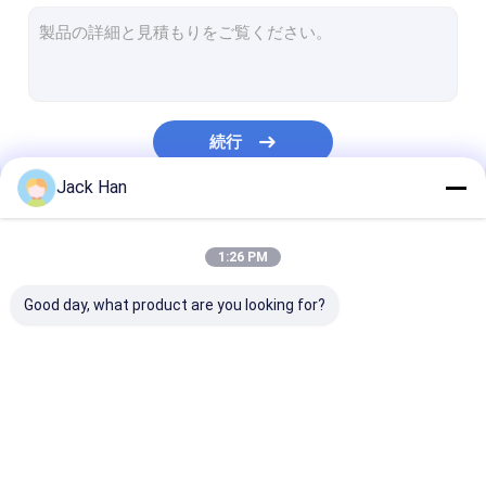
コンベヤー ベルトの接合箇所機械
コンベヤー ベルトの接続用具
ゴム・ベルト修理機械
続行
コンベヤー ベルトのスプライスの部品
Jack Han
ベルトの加硫装置圧力袋
私たちのカテゴリー
炭化物の弾丸の歯
1:26 PM
Good day, what product are you looking for?
コンベヤー ベルトの加
コンベヤー ベルトの加
コンベヤー ベ
硫装置
硫機械
硫装置