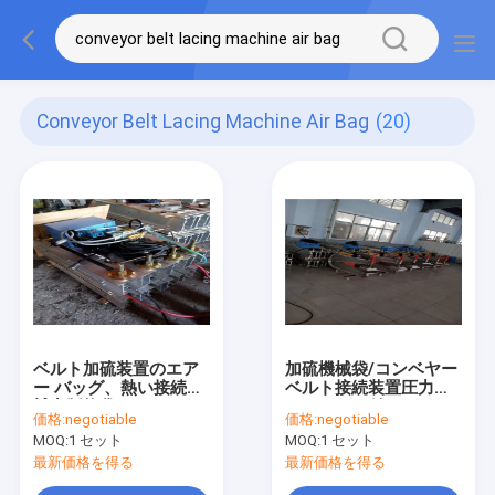
Conveyor Belt Lacing Machine Air Bag
(20)
ベルト加硫装置のエア
加硫機械袋/コンベヤー
ー バッグ、熱い接続機
ベルト接続装置圧力袋
械出版物袋
にベルトを付けて下さ
価格:
negotiable
価格:
negotiable
い
MOQ:
1 セット
MOQ:
1 セット
最新価格を得る
最新価格を得る