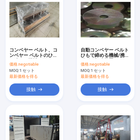
コンベヤー ベルト、コ
自動コンベヤー ベルト
ンベヤー ベルトのひも
ひもで締める機械/携帯
で締める機械の平らな
用ゴム加硫装置
価格:
negotiable
価格:
negotiable
プラグの熱い加硫17の
MOQ:
1 セット
MOQ:
1 セット
Kw
最新価格を得る
最新価格を得る
接触
接触
家
プロダクト
私達について