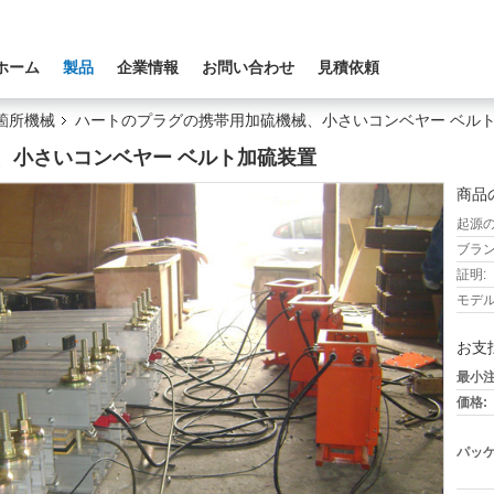
ホーム
製品
企業情報
お問い合わせ
見積依頼
箇所機械
ハートのプラグの携帯用加硫機械、小さいコンベヤー ベル
、小さいコンベヤー ベルト加硫装置
商品
起源の
ブラン
証明:
モデル
お支
最小注
価格:
パッケ