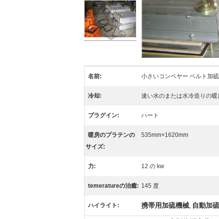
名前:
小さいコンベヤー ベルト加
冷却:
速い水のまたは水冷造りの暖
プラグイン:
ハート
暖房のプラテンの
535mm×1620mm
サイズ:
力:
12 の kw
temeratureの治癒:
145 度
携帯用加硫機械
自動加
ハイライト:
,