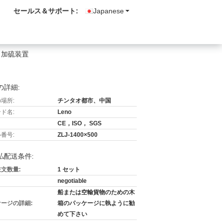
セールス＆サポート:
Japanese
ト加硫装置
の詳細:
場所:
チンタオ都市、中国
ド名:
Leno
CE，ISO， SGS
番号:
ZLJ-1400×500
払配送条件:
文数量:
1 セット
negotiable
船または空輸貨物のための木
ージの詳細:
箱のパッケージに執ように勧
めて下さい