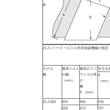
ZLJシリーズ ベルトの共同加硫機械の指定
モデル
最高ベルト
最高のスプ
次元を
数
の幅
ライスの長
A
（mm）
さ
（mm
幅
E （mm）
ZLJ-650
650
500
535
650
670
707