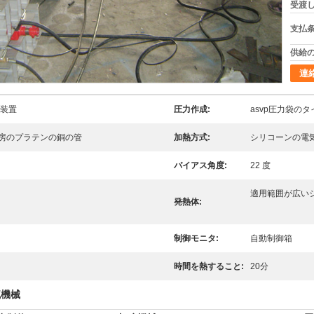
受渡し
支払条
供給の
連
硫装置
圧力作成:
asvp圧力袋のタ
房のプラテンの銅の管
加熱方式:
シリコーンの電
バイアス角度:
22 度
適用範囲が広い
発熱体:
制御モニタ:
自動制御箱
時間を熱すること:
20分
硫機械