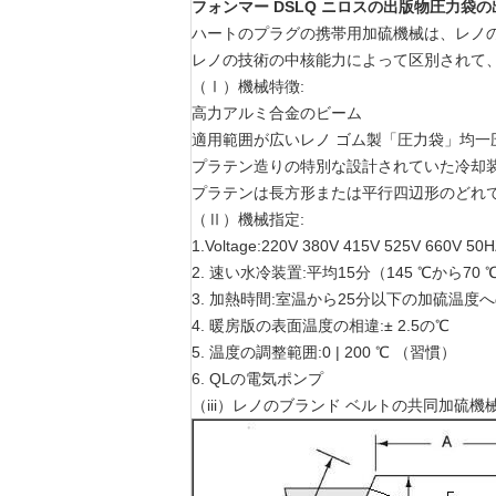
フォンマー DSLQ ニロスの出版物圧力袋の出版物
ハートのプラグの携帯用加硫機械は、レノ
レノの技術の中核能力によって区別されて
（Ⅰ）機械特徴:
高力アルミ合金のビーム
適用範囲が広いレノ ゴム製「圧力袋」均一
プラテン造りの特別な設計されていた冷却
プラテンは長方形または平行四辺形のどれ
（Ⅱ）機械指定:
1.Voltage:220V 380V 415V 525V 660V 50
2. 速い水冷装置:平均15分（145 ℃から7
3. 加熱時間:室温から25分以下の加硫温度
4. 暖房版の表面温度の相違:± 2.5の℃
5. 温度の調整範囲:0 | 200 ℃ （習慣）
6. QLの電気ポンプ
（iii）レノのブランド ベルトの共同加硫機