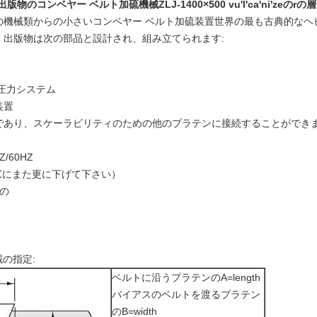
のコンベヤー ベルト加硫機械ZLJ-1400×500 vu'l'ca'ni'zeのr
の機械類からの小さいコンベヤー ベルト加硫装置世界の最も古典的なヘ
、出版物は次の部品と設計され、組み立てられます:
圧力システム
装置
であり、スケーラビリティのための他のプラテンに接続することができ
HZ/60HZ
0 ℃にまた更に下げて下さい）
への
械の指定:
ベルトに沿うプラテンのA=length
バイアスのベルトを渡るプラテン
のB=width