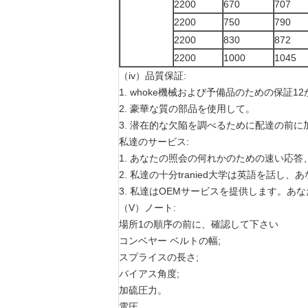
2200
670
707
2200
750
790
2200
830
872
2200
1000
1045
（iv）品質保証:
1. whoke機械および予備品のための保証1
2. 豪華な質の部品を使用して。
3. 潜在的な欠陥を調べるために配達の前
私達のサービス:
1. あなたの照会の何れかのための速い応答
2. 私達の十分tranied大学は英語を
3. 私達はOEMサービスを提供します。
（V）ノート:
場所1の順序の前に、確認して下さい
コンベヤー ベルトの幅;
スプライスの長さ;
バイアス角度;
加硫圧力。
電圧