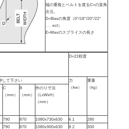
端の重複とベルトを渡るC=の直角
次元。
D=Biasの角度（0°/18°/20°/22°
..... ect）
E=Maxのスプライスの長さ
D=22程度
押して下さい
力
重量
（kw）
（kg）
C
B
外のり寸法
）
（mm）
（mm）
（LxWxH）
（mm）
790
870
1080x730x630
6.1
280
790
870
1080x900x630
8.2
300