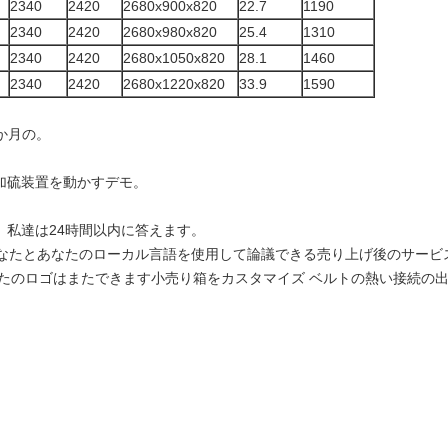
2340
2420
2680x900x820
22.7
1190
2340
2420
2680x980x820
25.4
1310
2340
2420
2680x1050x820
28.1
1460
2340
2420
2680x1220x820
33.9
1590
2か月の。
に加硫装置を動かすデモ。
、私達は24時間以内に答えます。
話し、あなたとあなたのローカル言語を使用して論議できる売り上げ後のサー
あなたのロゴはまたできます小売り箱をカスタマイズ ベルトの熱い接続の