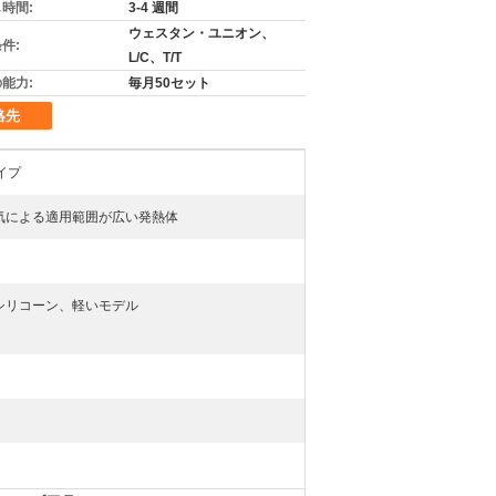
時間:
3-4 週間
ウェスタン・ユニオン、
件:
L/C、T/T
能力:
毎月50セット
絡先
イプ
気による適用範囲が広い発熱体
シリコーン、軽いモデル