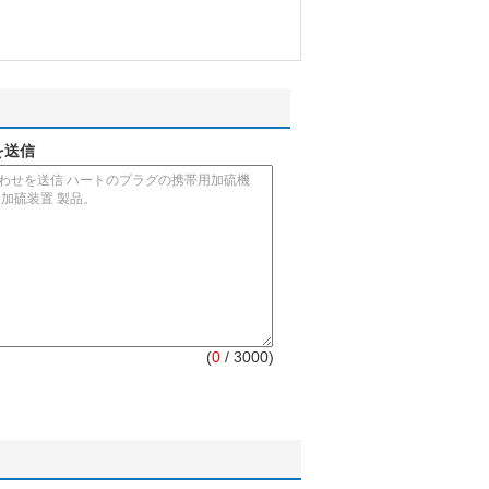
を送信
(
0
/ 3000)