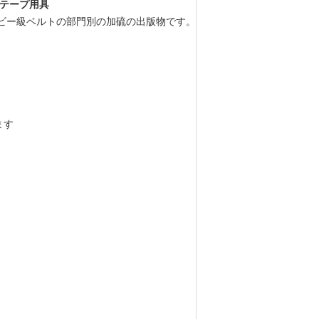
の層テープ用具
ビー級ベルトの部門別の加硫の出版物です。
ます