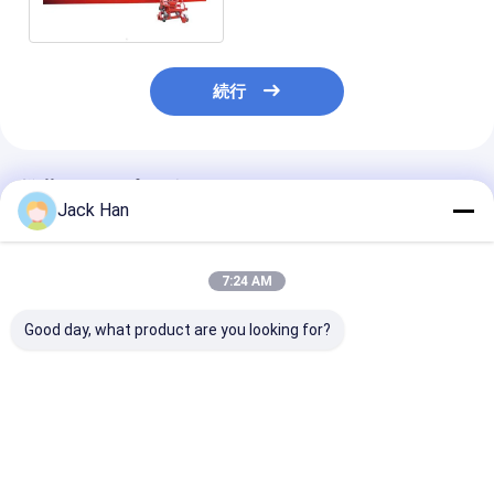
用キット
続行
推薦されたプロダクト
Jack Han
7:24 AM
Good day, what product are you looking for?
平らなローラーのコン
ゴムは機械を接合する
ベルトの加硫装
ベヤー ベルト加硫用
ベルトのためのコンベ
ブルの切断のせ
具/折りたたみ規則の
ヤー ベルトの接続用具
ための除去のホ
Flexcoベルトの綴じひ
をせん断します
コンベヤー ベ
も用具
用具
ベストプライス
ベストプライス
ベストプラ