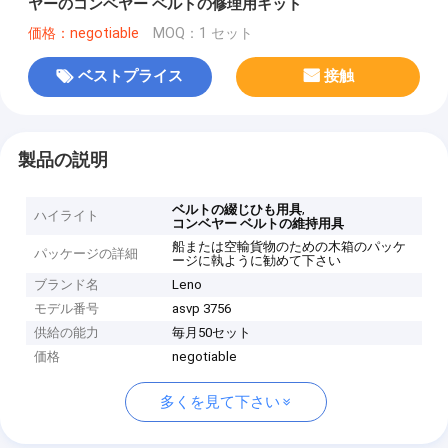
ヤーのコンベヤー ベルトの修理用キット
価格：negotiable
MOQ：1 セット
ベストプライス
接触
製品の説明
,
ベルトの綴じひも用具
ハイライト
コンベヤー ベルトの維持用具
船または空輸貨物のための木箱のパッケ
パッケージの詳細
ージに執ように勧めて下さい
ブランド名
Leno
モデル番号
asvp 3756
供給の能力
毎月50セット
価格
negotiable
多くを見て下さい